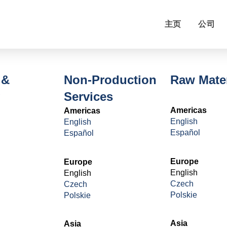
主页
公司
 &
Non-Production
Raw Mater
g
Services
Americas
Americas
English
English
Español
Español
Europe
Europe
English
English
Czech
Czech
Polskie
Polskie
Asia
Asia