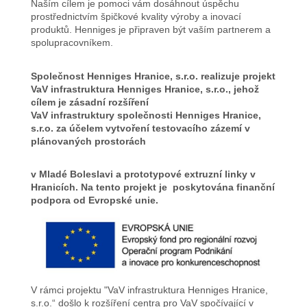
Naším cílem je pomoci vám dosáhnout úspěchu
prostřednictvím špičkové kvality výroby a inovací
produktů. Henniges je připraven být vaším partnerem a
spolupracovníkem.
Společnost Henniges Hranice, s.r.o. realizuje projekt
VaV infrastruktura Henniges Hranice, s.r.o., jehož
cílem je zásadní rozšíření
VaV infrastruktury společnosti Henniges Hranice,
s.r.o. za účelem vytvoření testovacího zázemí v
plánovaných prostorách
v Mladé Boleslavi a prototypové extruzní linky v
Hranicích. Na tento projekt je poskytována finanční
podpora od Evropské unie.
V rámci projektu "VaV infrastruktura Henniges Hranice,
s.r.o.“ došlo k rozšíření centra pro VaV spočívající v