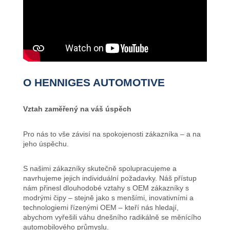
O HENNIGES AUTOMOTIVE
Vztah zaměřený na váš úspěch
Pro nás to vše závisí na spokojenosti zákazníka – a na
jeho úspěchu.
S našimi zákazníky skutečně spolupracujeme a
navrhujeme jejich individuální požadavky. Náš přístup
nám přinesl dlouhodobé vztahy s OEM zákazníky s
modrými čipy – stejně jako s menšími, inovativními a
technologiemi řízenými OEM – kteří nás hledají,
abychom vyřešili váhu dnešního radikálně se měnícího
automobilového průmyslu.