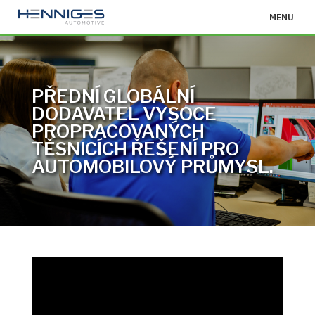
MENU
PŘEDNÍ GLOBÁLNÍ
DODAVATEL VYSOCE
PROPRACOVANÝCH
TĚSNICÍCH ŘEŠENÍ PRO
AUTOMOBILOVÝ PRŮMYSL.